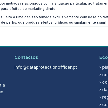
por motivos relacionados com a situação particular, ao tratame
 para efeitos de marketing direto.
 sujeito a uma decisão tomada exclusivamente com base no tra
 de perfis, que produza efeitos jurídicos ou similarmente signifi
Contactos
Eco
info@dataprotectionofficer.pt
› pl
› co
› co
e a
› da
ão
› re
.
› ce