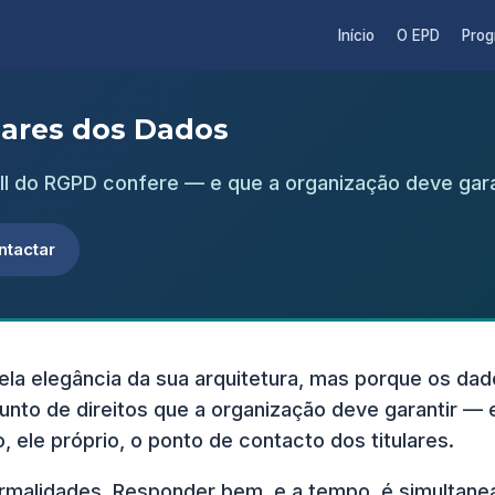
Início
O EPD
Pro
ulares dos Dados
 III do RGPD confere — e que a organização deve gara
ntactar
a elegância da sua arquitetura, mas porque os dado
junto de direitos que a organização deve garantir 
, ele próprio, o ponto de contacto dos titulares.
rmalidades. Responder bem, e a tempo, é simultane