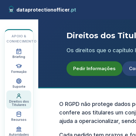
dataprotectionofficer
.pt
Direitos dos Tit
APOIO &
CONHECIMENTO
Os direitos que o capítulo
Briefing
Pedir Informações
Co
Formação
Suporte
Direitos dos
O RGPD não protege dados pel
Titulares
confere aos titulares um con
Recursos
ajuda a operacionalizar, sendo
Cada pedido tem prazos e fo
Autoridades