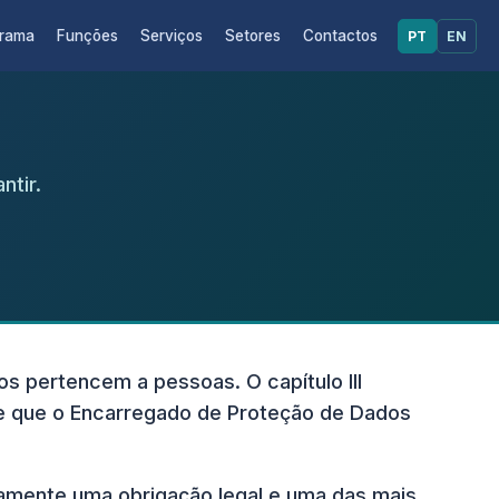
grama
Funções
Serviços
Setores
Contactos
PT
EN
ntir.
s pertencem a pessoas. O capítulo III
— e que o Encarregado de Proteção de Dados
amente uma obrigação legal e uma das mais