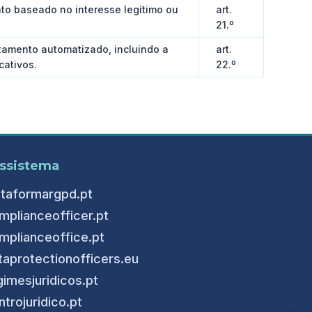
nto baseado no interesse legítimo ou
art.
21.º
tamento automatizado, incluindo a
art.
cativos.
22.º
ssistema
ataformargpd.pt
mplianceofficer.pt
mplianceoffice.pt
taprotectionofficers.eu
gimesjuridicos.pt
ntrojuridico.pt