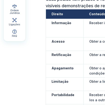
visíveis demonstrações de re
Ordem
Jurídica
Direito
Conteúd
Informação
Receber 
Ligações
FAQ
Acesso
Obter a 
Retificação
Obter a r
Apagamento
Obter o 
condiçõe
Limitação
Obter a l
Portabilidade
Receber o
los a out