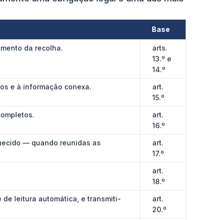
Base
omento da recolha.
arts.
13.º e
14.º
os e à informação conexa.
art.
15.º
completos.
art.
16.º
uecido — quando reunidas as
art.
17.º
art.
18.º
de leitura automática, e transmiti-
art.
20.º