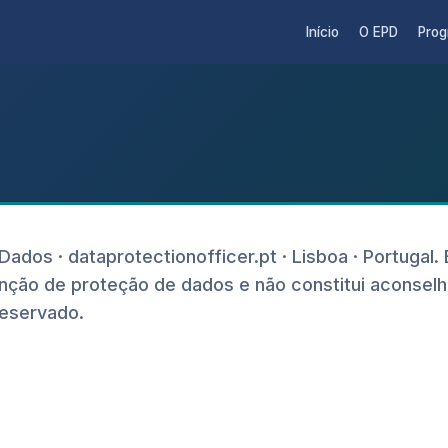
Início
O EPD
Pro
dos · dataprotectionofficer.pt · Lisboa · Portugal. E
unção de proteção de dados e não constitui aconse
reservado.