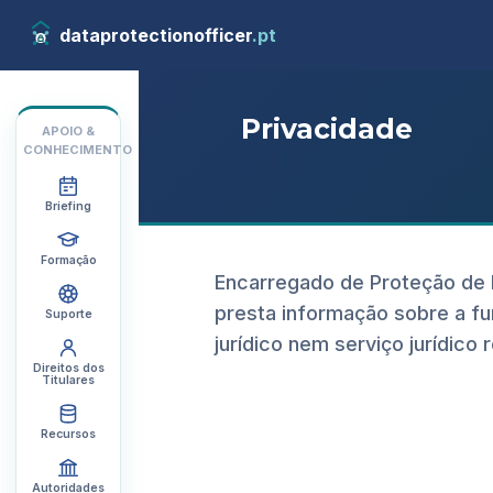
dataprotectionofficer
.pt
Privacidade
APOIO &
CONHECIMENTO
Briefing
Formação
Encarregado de Proteção de Da
presta informação sobre a f
Suporte
jurídico nem serviço jurídico 
Direitos dos
Titulares
Recursos
Autoridades