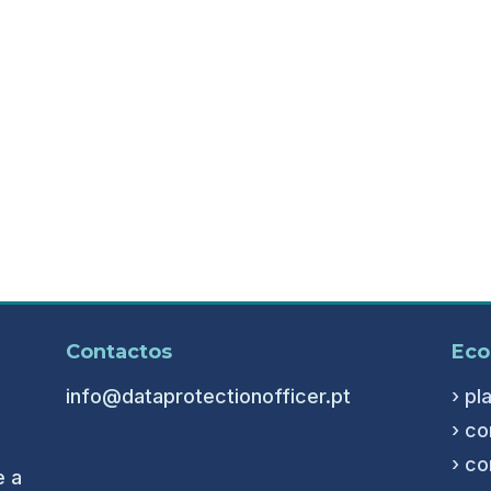
Contactos
Eco
info@dataprotectionofficer.pt
› pl
› co
› co
e a