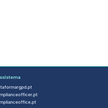
ssistema
ataformargpd.pt
mplianceofficer.pt
mplianceoffice.pt