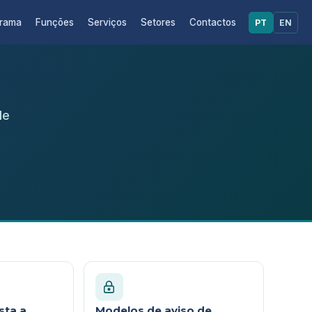
grama
Funções
Serviços
Setores
Contactos
PT
EN
de
sta a
Modelos de aviso de