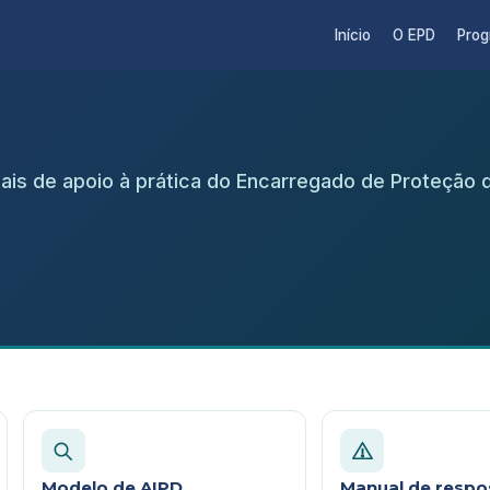
Início
O EPD
Pro
iais de apoio à prática do Encarregado de Proteção 
Modelo de AIPD
Manual de respo