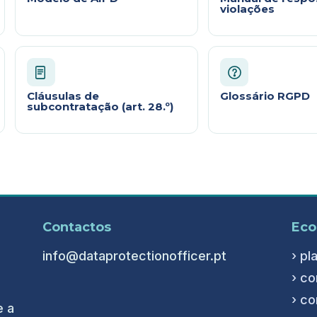
violações
Cláusulas de
Glossário RGPD
subcontratação (art. 28.º)
Contactos
Eco
info@dataprotectionofficer.pt
› pl
› co
› co
e a