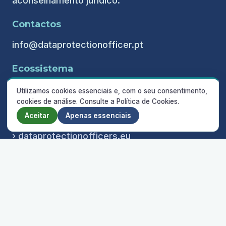
aconselhamento jurídico.
Contactos
info@dataprotectionofficer.pt
Ecossistema
› plataformargpd.pt
Utilizamos cookies essenciais e, com o seu consentimento,
cookies de análise. Consulte a Política de Cookies.
› complianceofficer.pt
Aceitar
Apenas essenciais
› complianceoffice.pt
› dataprotectionofficers.eu
› regimesjuridicos.pt
› centrojuridico.pt
© 2026 Encarregado de Proteção de Dados ·
dataprotectionofficer.pt