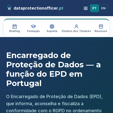
≡
dataprotectionofficer
.pt
PT
EN
Briefing
Formação
Suporte
Direitos dos Titulares
Recursos
A
Encarregado de
Proteção de Dados — a
função do EPD em
Portugal
O Encarregado de Proteção de Dados (EPD),
que informa, aconselha e fiscaliza a
conformidade com o RGPD no ordenamento