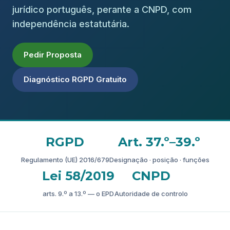
jurídico português, perante a CNPD, com
independência estatutária.
Pedir Proposta
Diagnóstico RGPD Gratuito
RGPD
Art. 37.º–39.º
Regulamento (UE) 2016/679
Designação · posição · funções
Lei 58/2019
CNPD
arts. 9.º a 13.º — o EPD
Autoridade de controlo